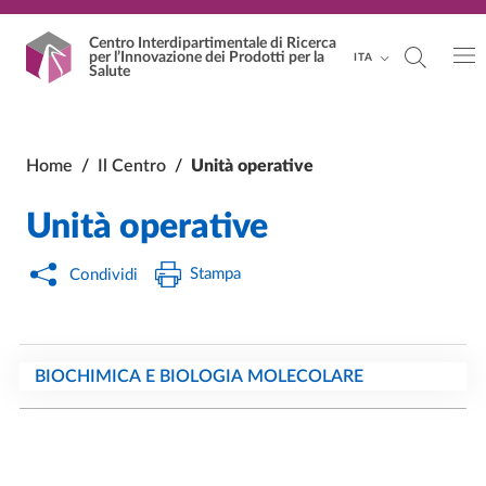
Vai al contenuto principale
Vai al footer
Centro Interdipartimentale
di Ricerca
per l’Innovazione dei Prodotti per la
ITA
Salute
Home
/
Il Centro
/
Unità operative
Unità operative
Stampa
Condividi
BIOCHIMICA E BIOLOGIA MOLECOLARE