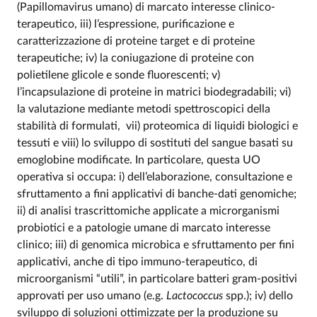
(Papillomavirus umano) di marcato interesse clinico-
terapeutico, iii) l’espressione, purificazione e
caratterizzazione di proteine target e di proteine
terapeutiche; iv) la coniugazione di proteine con
polietilene glicole e sonde fluorescenti; v)
l’incapsulazione di proteine in matrici biodegradabili; vi)
la valutazione mediante metodi spettroscopici della
stabilità di formulati, vii) proteomica di liquidi biologici e
tessuti e viii) lo sviluppo di sostituti del sangue basati su
emoglobine modificate. In particolare, questa UO
operativa si occupa: i) dell’elaborazione, consultazione e
sfruttamento a fini applicativi di banche-dati genomiche;
ii) di analisi trascrittomiche applicate a microrganismi
probiotici e a patologie umane di marcato interesse
clinico; iii) di genomica microbica e sfruttamento per fini
applicativi, anche di tipo immuno-terapeutico, di
microorganismi “utili”, in particolare batteri gram-positivi
approvati per uso umano (e.g.
Lactococcus
spp.); iv) dello
sviluppo di soluzioni ottimizzate per la produzione su