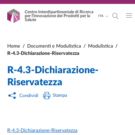
Vai al contenuto principale
Vai al footer
Centro Interdipartimentale
di Ricerca
per l’Innovazione dei Prodotti per la
ITA
Salute
Home
/
Documenti e Modulistica
/
Modulistica
/
R-4.3-Dichiarazione-Riservatezza
R-4.3-Dichiarazione-
Riservatezza
Stampa
Condividi
R-4.3-Dichiarazione-Riservatezza