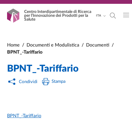
Vai al contenuto principale
Vai al footer
Centro Interdipartimentale
di Ricerca
per l’Innovazione dei Prodotti per la
ITA
Salute
Home
/
Documenti e Modulistica
/
Documenti
/
BPNT_-Tariffario
BPNT_-Tariffario
Stampa
Condividi
BPNT_-Tariffario