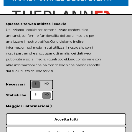
Questo sito web utilizza i cookie
Utilizziamo i cookie per personalizzare contenuti ed
annunci, per fornire funzionalità dei social media e per
analizzare il nostro traffico. Condividiamo inoltre
CONTATTI
informazioni sul modo in cui utilizza il nostro sito con i
nostri partner che si occupano di analisi dei dati web,
pubblicità e social media, i quali potrebbero combinarle con
tecnopolopr@unipr.it
altre informazioni che ha fornito loro o che hanno raccolto
0521 906541
dal suo utilizzo dei loro servizi.
Manager del Tecnopolo: Elena Boni
SI
NO
Necessari
Università degli Studi di Parma
SI
NO
Statistiche
TEAM
Maggiori informazioni
GESTORE
Accetta tutti
PRIVACY POLICY
|
COOKIE POLICY