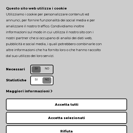
Questo sito web utilizza i cookie
Utilizziamo i cookie per personalizzare contenuti ed
annunci, per fornire funzionalità dei social media e per
analizzare il nostro traffico. Condividiamo inoltre
CONTATTI
informazioni sul modo in cui utilizza il nostro sito con i
nostri partner che si occupano di analisi dei dati web,
pubblicità e social media, i quali potrebbero combinarle con
tecnopolopr@unipr.it
altre informazioni che ha fornito loro o che hanno raccolto
0521 906541
dal suo utilizzo dei loro servizi.
Manager del Tecnopolo: Elena Boni
SI
NO
Necessari
Università degli Studi di Parma
SI
NO
Statistiche
TEAM
Maggiori informazioni
GESTORE
Accetta tutti
PRIVACY POLICY
|
COOKIE POLICY
Accetta selezionati
Rifiuta