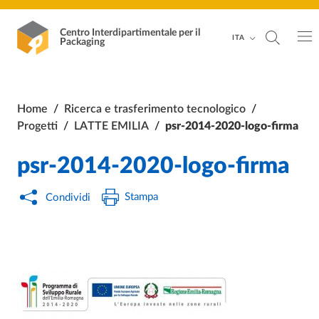
Vai al contenuto principale
Vai al footer
Centro Interdipartimentale
per il
ITA
Packaging
Home
/
Ricerca e trasferimento tecnologico
/
Progetti
/
LATTE EMILIA
/
psr-2014-2020-logo-firma
psr-2014-2020-logo-firma
Stampa
Condividi