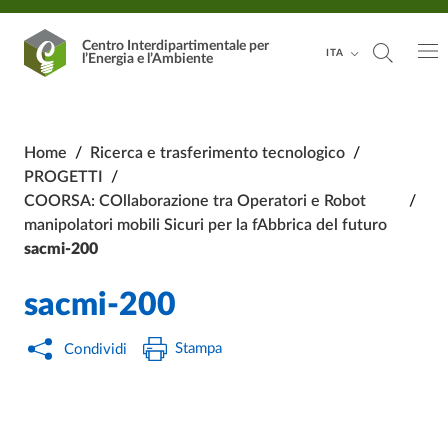
Vai al contenuto principale
Vai al footer
Centro Interdipartimentale
per
ITA
l’Energia e l’Ambiente
Home
/
Ricerca e trasferimento tecnologico
/
PROGETTI
/
COORSA: COllaborazione tra Operatori e Robot
/
manipolatori mobili Sicuri per la fAbbrica del futuro
sacmi-200
sacmi-200
Stampa
Condividi