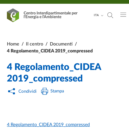
Vai al contenuto principale
Vai al footer
Centro Interdipartimentale
per
ITA
l’Energia e l’Ambiente
Home
/
Il centro
/
Documenti
/
4 Regolamento_CIDEA 2019_compressed
4 Regolamento_CIDEA
2019_compressed
Stampa
Condividi
4 Regolamento_CIDEA 2019_compressed