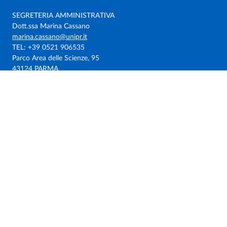
SEGRETERIA AMMINISTRATIVA
Dott.ssa Marina Cassano
marina.cassano@unipr.it
TEL: +39 0521 906535
Parco Area delle Scienze, 95
43124 PARMA
CENTRI UNIPR
BIOPHARMANET TEC
CICCREI
CIPACK
COMT
FUTURE TECHNOLOGY LAB
SITEIA
SOCIAL
Twitter
LinkedIn
Facebook
Instagram