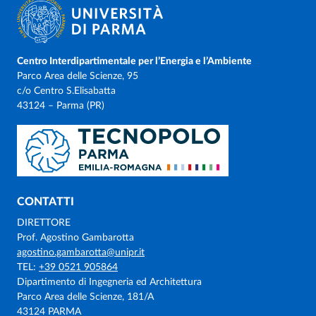
Dove siamo
Centro Interdipartimentale per l’Energia e l’Ambiente
Parco Area delle Scienze, 95
c/o Centro S.Elisabatta
43124 – Parma (PR)
CONTATTI
DIRETTORE
Prof. Agostino Gambarotta
agostino.gambarotta@unipr.it
TEL:
+39 0521 905864
Dipartimento di Ingegneria ed Architettura
Parco Area delle Scienze, 181/A
43124 PARMA