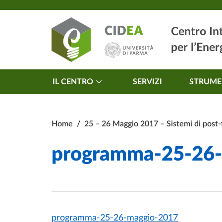
Vai al contenuto principale
Vai al footer
Centro In
per l’Ener
Navigazione princip
IL CENTRO
SERVIZI
STRUME
Home
/
25 – 26 Maggio 2017 – Sistemi di post-
programma-25-26
programma-25-26-maggio-2017