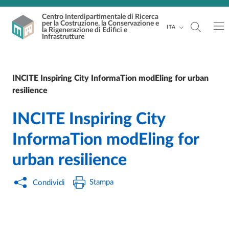
Vai al contenuto principale
Vai al footer
Centro Interdipartimentale di Ricerca
per la Costruzione, la Conservazione e
ITA
la Rigenerazione di Edifici e
Infrastrutture
INCITE Inspiring City InformaTion modEling for urban
resilience
INCITE Inspiring City
InformaTion modEling for
urban resilience
Stampa
Condividi